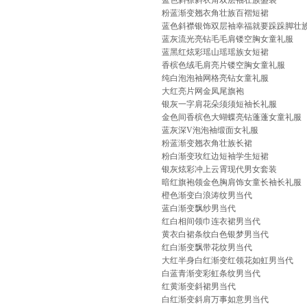
蓝色斜襟斜衣角双层袖壮族盛装
粉蓝渐变翘衣角壮族百褶短裙
蓝色斜襟银饰双层袖幸福就要跺跺脚壮
蓝灰流光亮钻毛毛肩镂空胸女童礼服
蓝黑红炫彩瑶山瑶瑶族女短裙
香槟色绒毛肩亮片镂空胸女童礼服
纯白泡泡袖网格亮钻女童礼服
大红亮片网金凤尾旗袍
银灰一字肩花朵须须短袖长礼服
金色间香槟色大蝴蝶亮钻蓬蓬女童礼服
蓝灰深V泡泡袖缎面女礼服
粉蓝渐变翘衣角壮族长裙
粉白渐变玫红边短袖学生短裙
银灰炫彩冲上云霄现代男女套装
暗红旗袍领金色胸肩饰女童长袖长礼服
橙色渐变白浪涛纹男当代
蓝白渐变飘纱男当代
红白相间领巾连衣裙男当代
黄衣白裙条纹白色银梦男当代
红白渐变飘带花纹男当代
大红半身白红渐变红领花如虹男当代
白蓝青渐变彩虹条纹男当代
红黄渐变斜裙男当代
白红渐变斜肩万事如意男当代