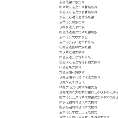
蓝色黑裙壮族短裙
红裙紫衣渐变长袖壮族短裙
宝蓝玫红渐变银肩壮族短裙
宝蓝五彩边飞肩壮族短裙
蓝黄渐变瑶族短裙
玫红金边无袖壮族
红色黑边银片短袖短裙瑶族
蓝白渐变龙纹太极服
蓝白渐变荷叶肩白裤男装
粉红蓝边蛋糕民族短裙
黄玫紫过渡大摆裙
白色蓝边立领古典男装
宝蓝玫红渐变背花长袖大摆裙
绿色彩条大摆裙
黄色立领花瓣纱裙
玫红立领印花烫钻银边大摆裙
玫红荷花长裙现代
橘红黄渐变花瓣大摆裙女当代
金红龙鳞衣大红女纱裙祥云衣收脚男红裤装
红黄渐变五片花瓣大摆裙火焰条纹V领男现
白衣无袖白裙当代舞大摆裙
红衣亮钻白裙当代舞大摆裙
蓝白渐变水纹江山无限男女
青黄渐变肩花连衣裙云之海男女古典