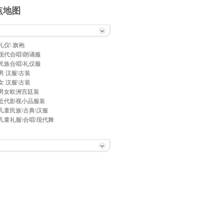
点地图
礼仪\ 旗袍
现代合唱\朗诵服
民族合唱\礼仪服
男 汉服\古装
女 汉服\古装
男女欧洲宫廷装
近代影视小品服装
儿童民族\古典\汉服
儿童礼服\合唱\现代舞