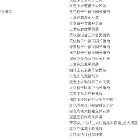
玫红渐变雪纺护士服
灰色上衣蓝裤子农民装
族女裤装
蓝色格子中袖民国长旗袍
土黄色志愿军女装
蓝衣白裤背带裤男童
土黄色解放军男装
黄玫紫渐变三件套男西装
黄红格子中袖民国长旗袍
绿紫格子中袖民国长旗袍
浅色格子中袖民国长旗袍
深蓝花朵亮片网纱长礼服
土黄色志愿军男装
咖啡上衣灰裤子农民装
白色农民无袖马褂
黑色上衣咖啡裤子农民装
大红格子民国中袖长旗袍
黑衣中袖星空长礼服
橘红渐变纱裙灯火里的中国
红色网弹金花褶皱纱金长裙
绿色彩条大摆裙立体花瓣
宝蓝五彩斜肩吊角裤
荷花奖_一抹红_大红苗族大摆裙_超大摆度
玫红立体花大晚礼服
大红金边壮族黑腰带