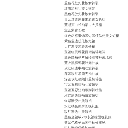
蓝色花肚兜壮族女裤装
红衣黑裤壮族女裤装
黑色花肚兜壮族女裤装
青蓝过渡黑腰带蒙古女长裙
蓝渐变白长袖蒙古大摆裙
宝蓝蒙古长裙
红色斜襟银饰黑边黑领仫佬族女短裙
紫色蓝边仫佬族短裙
大红渐变黑蒙古长裙
宝蓝红黄绣花百褶苗瑶短裙
黑色红袖多片吊须腰带裤装瑶族
蓝衣黑裤绣花肚兜壮族
玫红绿边中袖壮族裤装
深蓝玫红吊须无袖壮族
深蓝玫红吊须打蓝靛瑶族
宝蓝五彩短袖壮族短裙
宝蓝五彩短袖吊脚裤壮族
玫红黑边短袖苗族短裙
红紫渐变壮族短裙
水红橘色斜肩长晚礼服
玫红紫边壮族短裙
黑色金丝绒V领长袖缎面晚礼服
蓝紫色格子民国中袖长旗袍