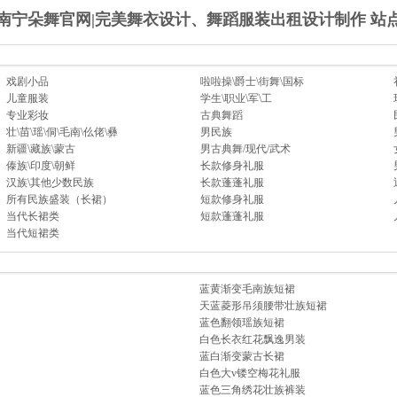
南宁朵舞官网|完美舞衣设计、舞蹈服装出租设计制作 站
戏剧小品
啦啦操\爵士\街舞\国标
儿童服装
学生\职业\军\工
专业彩妆
古典舞蹈
壮\苗\瑶\侗\毛南\仫佬\彝
男民族
新疆\藏族\蒙古
男古典舞/现代/武术
傣族\印度\朝鲜
长款修身礼服
汉族\其他少数民族
长款蓬蓬礼服
所有民族盛装（长裙）
短款修身礼服
当代长裙类
短款蓬蓬礼服
当代短裙类
蓝黄渐变毛南族短裙
天蓝菱形吊须腰带壮族短裙
蓝色翻领瑶族短裙
白色长衣红花飘逸男装
蓝白渐变蒙古长裙
白色大v镂空梅花礼服
蓝色三角绣花壮族裤装