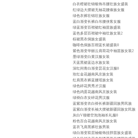
白衣橙裙壮锦银饰吊腰壮族女盛装
红绿边大摆裙无袖花腰傣族女服
绿色衣裤壮锦壮族女服
蓝白渐变长裤白吊腰侠客女服
绿蓝渐变百褶裙红袖苗族盛装
蓝色多层百褶裙中袖壮族女装2
棕裙黑衣侗族女盛装
咖啡色侗族百褶蓝长裙盛装0
紫色渐变华丽云肩荷花中袖苗族女装2
墨绿渐变白黄汉服女装
天蓝黑裙蓝边水族女装
深红间青白渐变昙花女汉服0
玫红金花越南风京族女装
红肩黑衣裤蓝腰瑶族女装
绿色碎花男秀才汉服
绿色鸡蛋花越南风京族女装
绿褂白衣女碎花男汉服
蓝紫渐变衣白褂长裤新疆回族男民族
蓝紫白渐变长袖大摆裙新疆回族女民族
灰白V领镂空泡泡袖长礼服0
粉色百合花越南风京族女装
蓝衣飞肩黑裤壮族男装
绿白渐变双层袖银饰挂脖苗族女盛装