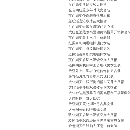
蓝白渐变蓝焰流纱大摆裙
金色间红蓝少年时代女套装
蓝白渐变仲夏舞当代男衣裤
蓝粉渐变沁水冰蓝大摆裙
红白渐变金鳞红影现代男衣裤
大红金边黑腰马面裙黄鹤楼男开场舞套
蓝白渐变象山水月古典舞服
红黑白相间啦啦操现代女装
蓝白渐变白条纹啦啦操男装
蓝白渐变白条纹啦啦操女装
蓝白渐变多层水浪镂空胸大摆裙
银白间黑我的中国芯现代男女套装
天蓝外褂白里衣白蛇传许仙男古装
多彩亮片炫彩青春男女现代装
大红渐变白双层侧裙盛世花开大摆裙
大红渐变多层水浪镂空胸大摆裙
大红金边黑腰马面裙黄鹤楼女开场舞套
大红暗网卜卦大摆裙
天蓝渐变黄北湖映月古典女装
天蓝间蓝碎边啦啦操女装
玫红渐变多层水浪镂空胸大摆裙
粉绿渐变飘逸纱袖春暖意浓古典女装
粉色渐变鱼鳍袖入江南古典女装