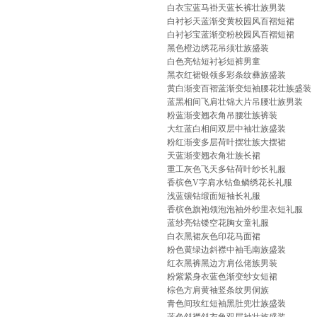
白衣宝蓝马褂天蓝长裤壮族男装
白衬衫天蓝渐变黄校园风百褶短裙
白衬衫宝蓝渐变粉校园风百褶短裙
黑色橙边绣花吊须壮族盛装
白色亮钻短衬衫短裤男童
黑衣红裙银领多彩条纹彝族盛装
黄白渐变百褶蓝渐变短袖腰花壮族盛装
蓝黑相间飞肩壮锦大片吊腰壮族男装
粉蓝渐变翘衣角吊腰壮族裤装
大红蓝白相间双层中袖壮族盛装
粉红渐变多层荷叶摆壮族大摆裙
天蓝渐变翘衣角壮族长裙
重工灰色飞天多钻荷叶纱长礼服
香槟色V字肩水钻鱼鳞绣花长礼服
浅蓝镶钻缎面短袖长礼服
香槟色旗袍领泡泡袖外纱里衣短礼服
蓝纱亮钻镂空花胸女童礼服
白衣黑裙灰色印花马面裙
粉色黄绿边斜襟中袖毛南族盛装
红衣黑裤黑边方肩仫佬族男装
粉紫紧身衣蓝色渐变纱女短裙
棕色方肩黄袖竖条纹男侗族
青色间玫红短袖黑肚兜壮族盛装