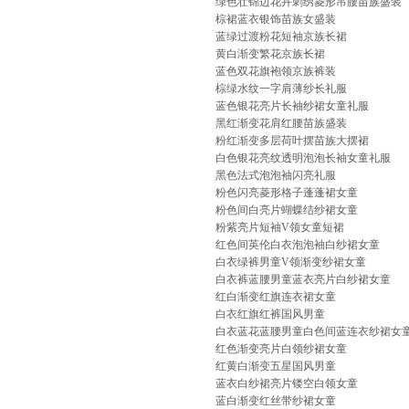
绿色壮锦边花卉刺绣菱形吊腰苗族盛装
棕裙蓝衣银饰苗族女盛装
蓝绿过渡粉花短袖京族长裙
黄白渐变繁花京族长裙
蓝色双花旗袍领京族裤装
棕绿水纹一字肩薄纱长礼服
蓝色银花亮片长袖纱裙女童礼服
黑红渐变花肩红腰苗族盛装
粉红渐变多层荷叶摆苗族大摆裙
白色银花亮纹透明泡泡长袖女童礼服
黑色法式泡泡袖闪亮礼服
粉色闪亮菱形格子蓬蓬裙女童
粉色间白亮片蝴蝶结纱裙女童
粉紫亮片短袖V领女童短裙
红色间英伦白衣泡泡袖白纱裙女童
白衣绿裤男童V领渐变纱裙女童
白衣裤蓝腰男童蓝衣亮片白纱裙女童
红白渐变红旗连衣裙女童
白衣红旗红裤国风男童
白衣蓝花蓝腰男童白色间蓝连衣纱裙女
红色渐变亮片白领纱裙女童
红黄白渐变五星国风男童
蓝衣白纱裙亮片镂空白领女童
蓝白渐变红丝带纱裙女童