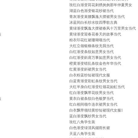
玫红白渐变荷花刺绣匆匆那年仲夏男女
湖蓝白色渐变银花纱裙当代
青灰渐变束腰飘逸大摆裙男女当代
冰蓝间白长纱水纹四季歌古典
黄绿渐变飘逸大摆裙春风十万里男女当代
装
黄绿渐变迎春花春天的故事当代
粉衣印花红裙珊瑚颂当代
大红立领银柳条纹无我当代
白红渐变条纹如意男女当代
白红渐变斜肩万事如意男女当代
橙黄渐变错乱条纹金色年华当代
红黄渐变斜裙男女当代
白衣粉蓝纱短裙现代女服
白蓝青渐变彩虹条纹男女当代
大红半身白红渐变红领花如虹当代
红白渐变飘带花纹男女当代
装
黄衣白裙条纹白色银梦当代
红白相间领巾连衣裙男女当代
白衣飘带领结黄纱短裙现代女服1
蓝白渐变飘纱男女当代
玫红八角学生装
白色渐变绿清风烟雨长裙
天蓝八角学生装