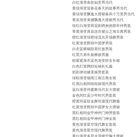
白红渐变条纹如意男当代
黄绿渐变迎春花春天的故事男当代
黄绿渐变飘逸大摆裙春风十万里男当代
青灰渐变束腰飘逸大摆裙男当代
玫红白渐变荷花刺绣匆匆那年仲男装
青黄渐变肩花连衣裙云之海古典男装
橙红渐变绿橙绿流光开场舞男装
红黄渐变辉煌中国梦男装
白衣蓝裤铜鼓肩壮族男装
红黑方肩长裙彝族男服
粉紫紧身衣蓝色渐变纱女长裙
白色灯笼网纱短袖长礼服
焰彩律动健美操男套装
绿粉渐变烟雨江南古典女装
红黑白相间啦啦操现代男装
蓝白渐变仲夏舞当代女大摆裙
金色间红蓝少年时代男套装
橙黄间蓝纹金舞玲珑现代舞服
红黄渐变辉煌中国梦女大摆裙
黑红相间金甲神州门神男套装
黑红相间金甲神州门神女装
黄色渐变星空现代舞女套装
黄色渐变星空现代舞男装
黄白渐变多层水浪镂空胸大摆裙