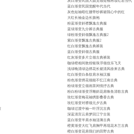
灰白渐变民国大圆宽领短袖再读红岩当代
蓝白渐变民国觉醒年代当代
灰色短袖暗红腰带纱裤裙我心中的红
大红长袖金边长旗袍
粉蓝渐变斜襟飘逸古典服
蓝绿渐变九分裤古典服
绿粉渐变斜领飘逸古典服2
紫白渐变飘逸古典服2
红白渐变飘逸古典裤装
蓝白渐变斜领古典服
红灰渐变多片立领古典裤装
咖绿橙相间敦煌银珠浮领伎乐飞天
浅绿晚清绿边绣花长裙清风徐来古典
红白渐变白条纹肩水袖汉服
粉色渐变绣花领能不忆江南古典
粉绿渐变立领画茶闲情抒古典
粉白粉绿渐变浮雕斜花肩唤鱼清歌古典
玫红渐变梅花袖绣影叠香古典
玫红渐变对襟领元夕古典
童
咖绿过渡中袖一叶浮沉古典
深蓝清宫云肩梦回江宁古装
蓝白渐变半肩水袖涟漪古典
橙黄渐变大红飞肩胸甲再现花木兰古典
橙白渐变花肩我们的田野古典