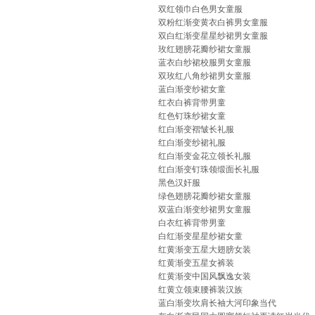
双红领巾白色男女童服
双粉红渐变黄衣白裤男女童服
双白红渐变星星纱裙男女童服
玫红翅膀花瓣纱裙女童服
蓝衣白纱裙校服男女童服
双玫红八角纱裙男女童服
蓝白渐变纱裙女童
红衣白裤背带男童
红色钉珠纱裙女童
红白渐变褶皱长礼服
红白渐变纱裙礼服
红白渐变金花立领长礼服
红白渐变钉珠领缎面长礼服
黑色汉奸服
绿色翅膀花瓣纱裙女童服
双蓝白渐变纱裙男女童服
白衣红裤背带男童
白红渐变星星纱裙女童
红黄渐变五星大翅膀女装
红黄渐变五星女裤装
红黄渐变中国风飘逸女装
红黄立领束腰裤装汉族
蓝白渐变坎肩长袖大河印象当代