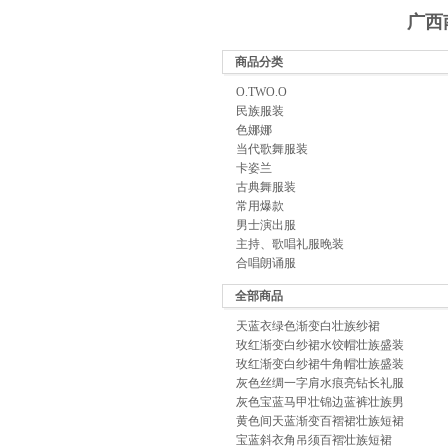
广西
商品分类
O.TWO.O
民族服装
色娜娜
当代歌舞服装
卡姿兰
古典舞服装
常用爆款
男士演出服
主持、歌唱礼服晚装
合唱朗诵服
全部商品
天蓝衣绿色渐变白壮族纱裙
玫红渐变白纱裙水饺帽壮族盛装
玫红渐变白纱裙牛角帽壮族盛装
灰色丝绸一字肩水痕亮钻长礼服
灰色宝蓝马甲壮锦边蓝裤壮族男
黄色间天蓝渐变百褶裙壮族短裙
宝蓝斜衣角吊须百褶壮族短裙