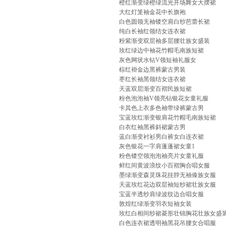
橙红渐变绿橙绿流光开场舞女大摆裙
大红灯笼袖金花中长旗袍
白色圆领无袖镂空肩白纱芭蕾长裙
纯白长袖红领结女连衣裙
粉紫渐变双层袖多层腰壮族女盛装
玫红绿边中袖花竹帽毛南族短裙
灰色网状水钻V领短袖礼服女
棕红褂金边黑裤蒙古男装
枣红长袖黑领结女连衣裙
天蓝双层渐变百褶民族短裙
粉色泡泡袖V领亮钻银花女童礼服
卡其色上衣多色袖带绿裤蒙古男
宝蓝玫红渐变银肩花竹帽毛南族短裙
白衣红袖黑裤斜裙蒙古男
蓝白渐变衬衫男白裤女白连衣裙
灰色银花一字肩蓬蓬裙女童1
粉色镂空领泡泡袖亮片女童礼服
鲜红间黄波浪纹小百褶胸合唱女服
墨绿渐变森灵珠花挂脖无袖傣族女服
天蓝玫红花边双层袖短纱裙壮族女服
宝蓝半透纱肩绿波纹边合唱女服
敦煌红绿渐变羽衣短袖女装
玫红白相间纱裙菱形壮锦胸花壮族女盛
白色连衣裙透明袖黑花吊腰女合唱服