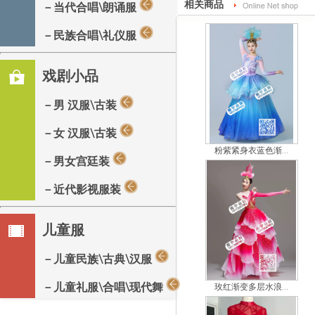
相关商品
－当代合唱\朗诵服
－民族合唱\礼仪服
戏剧小品
－男 汉服\古装
－女 汉服\古装
粉紫紧身衣蓝色渐...
－男女宫廷装
－近代影视服装
儿童服
－儿童民族\古典\汉服
－儿童礼服\合唱\现代舞
玫红渐变多层水浪...