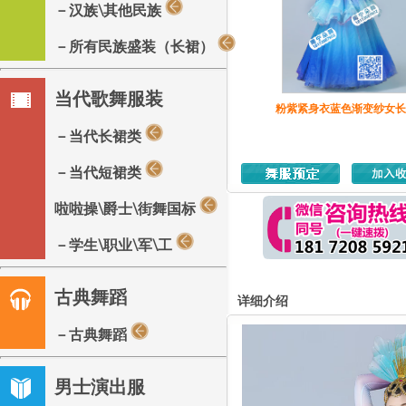
－汉族\其他民族
－所有民族盛装（长裙）
当代歌舞服装
粉紫紧身衣蓝色渐变纱女长
－当代长裙类
－当代短裙类
啦啦操\爵士\街舞国标
－学生\职业\军\工
古典舞蹈
详细介绍
－古典舞蹈
男士演出服