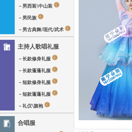
－男西装\中山装
－男民族
－男古典舞/现代/武术
主持人歌唱礼服
－长款修身礼服
－长款蓬蓬礼服
－短款修身礼服
－短款蓬蓬礼服
－礼仪\旗袍
合唱服