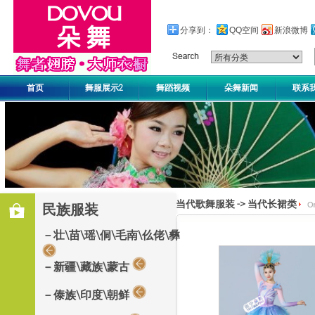
分享到：
QQ空间
新浪微博
首页
舞服展示2
舞蹈视频
朵舞新闻
联系
当代歌舞服装
->
当代长裙类
民族服装
－壮\苗\瑶\侗\毛南\仫佬\彝
－新疆\藏族\蒙古
－傣族\印度\朝鲜