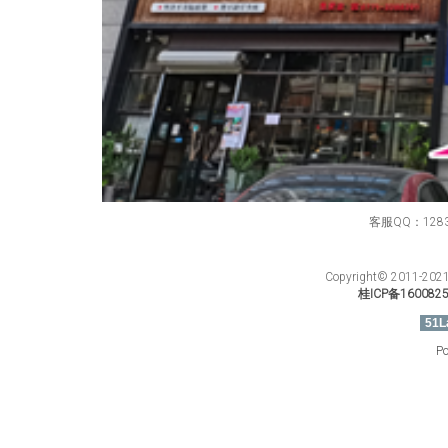
客服QQ：12834
Copyright© 201
桂ICP备160082
51L
Po