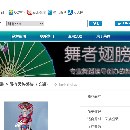
享到：
QQ空间
新浪微博
腾讯微博
人人网
朵舞新闻
联系我们
交易流程
关于朵舞
装
->
所有民族盛装（长裙）
商品品牌：
简单描述：
适合题材
：
民族盛装
库存套数
：