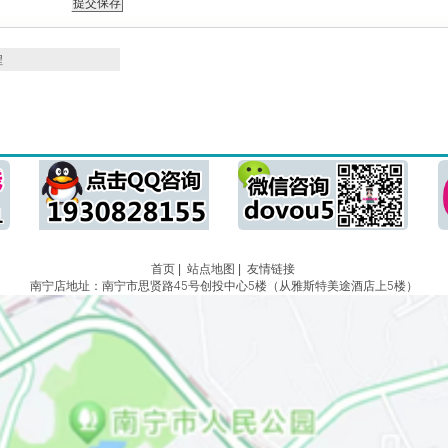
程
首页
|
站点地图
|
友情链接
南宁店地址：南宁市思贤路45号创投中心5楼（从雅斯特美途酒店上5楼）