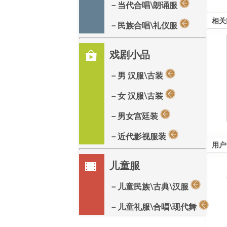
－当代合唱\朗诵服
相关
－民族合唱\礼仪服
戏剧小品
－男 汉服\古装
－女 汉服\古装
－男女宫廷装
－近代影视服装
用户
儿童服
－儿童民族\古典\汉服
－儿童礼服\合唱\现代舞