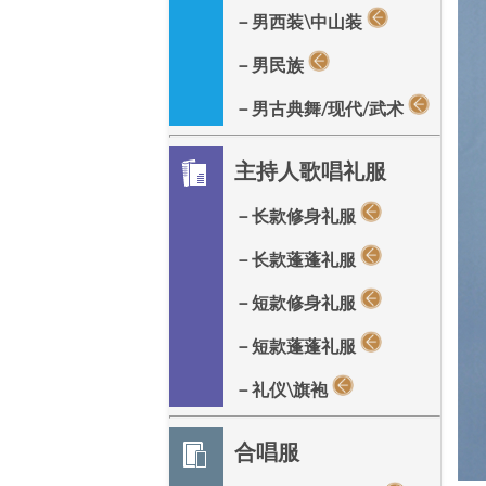
－男西装\中山装
－男民族
－男古典舞/现代/武术
主持人歌唱礼服
－长款修身礼服
－长款蓬蓬礼服
－短款修身礼服
－短款蓬蓬礼服
－礼仪\旗袍
合唱服