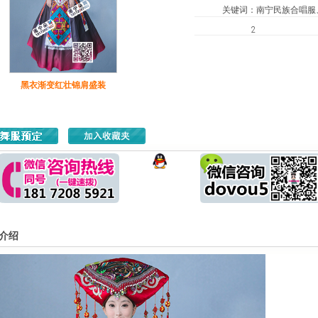
关键词
：
南宁民族合唱服
2
黑衣渐变红壮锦肩盛装
介绍