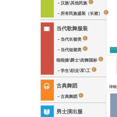
－汉族\其他民族
－所有民族盛装（长裙）
当代歌舞服装
－当代长裙类
－当代短裙类
啦啦操\爵士\街舞国标
－学生\职业\军\工
古典舞蹈
详细
－古典舞蹈
男士演出服