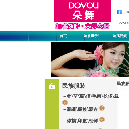
分
首页
舞服展示2
舞蹈视频
民族服
民族服装
－壮\苗\瑶\侗\毛南\仫佬\彝
－新疆\藏族\蒙古
－傣族\印度\朝鲜