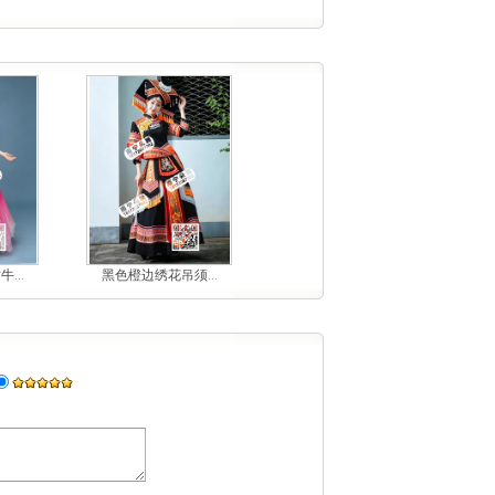
...
黑色橙边绣花吊须...