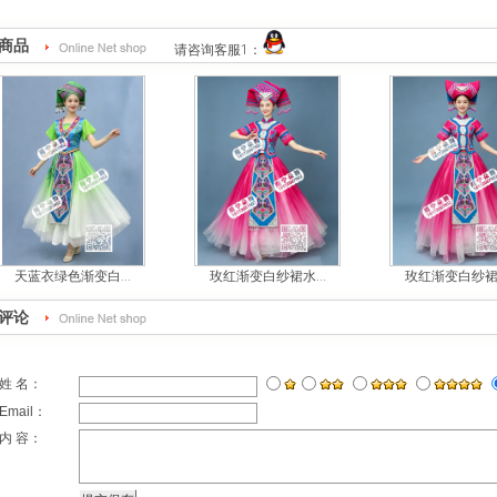
商品
请咨询客服1：
天蓝衣绿色渐变白...
玫红渐变白纱裙水...
玫红渐变白纱裙牛
评论
姓 名：
Email：
内 容：