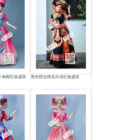
牛角帽壮族盛装
黑色橙边绣花吊须壮族盛装