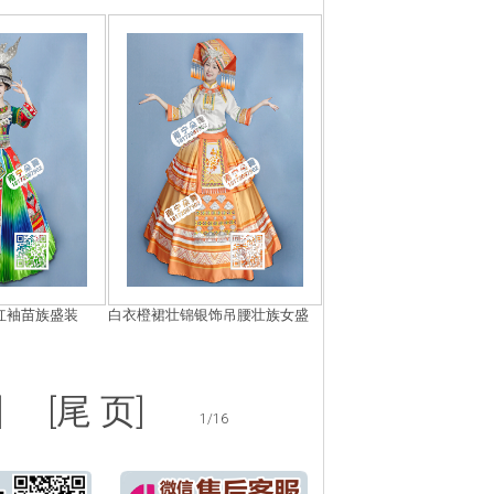
红袖苗族盛装
白衣橙裙壮锦银饰吊腰壮族女盛
]
[尾 页]
1/16