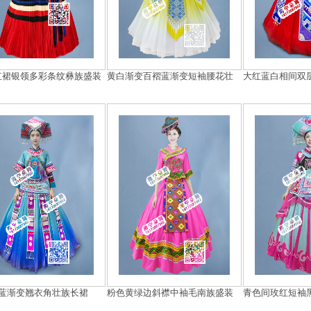
红裙银领多彩条纹彝族盛装
黄白渐变百褶蓝渐变短袖腰花壮
大红蓝白相间双
蓝渐变翘衣角壮族长裙
粉色黄绿边斜襟中袖毛南族盛装
青色间玫红短袖