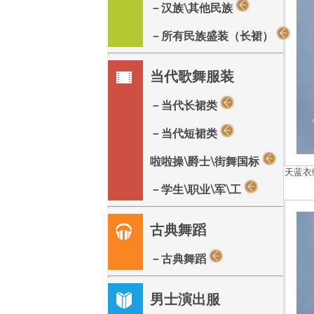
－汉族\其他民族
－所有民族盛装（长裙）
当代歌舞服装
－当代长裙类
－当代短裙类
啦啦操\爵士\街舞国标
天蓝衣
－学生\职业\军\工
古典舞蹈
－古典舞蹈
男士演出服