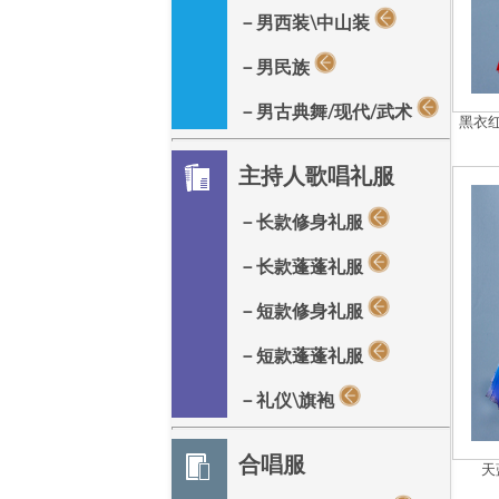
－男西装\中山装
－男民族
－男古典舞/现代/武术
黑衣
主持人歌唱礼服
－长款修身礼服
－长款蓬蓬礼服
－短款修身礼服
－短款蓬蓬礼服
－礼仪\旗袍
合唱服
天