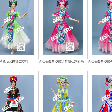
绿色渐变白壮族纱裙
玫红渐变白纱裙水饺帽壮族盛装
玫红渐变白纱裙