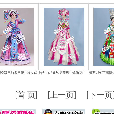
渐变双层袖多层腰壮族女盛
玫红白相间纱裙菱形壮锦胸花壮
绿蓝渐变百褶裙
[首 页]
[上一页]
[下一页