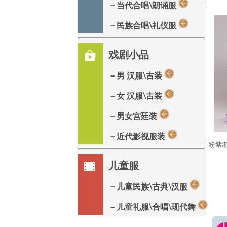
－当代合唱\朗诵服
－民族合唱\礼仪服
戏剧小品
－男 汉服\古装
－女 汉服\古装
－男女宫廷装
－近代影视服装
粉紫
儿童服
－儿童民族\古典\汉服
－儿童礼服\合唱\现代舞