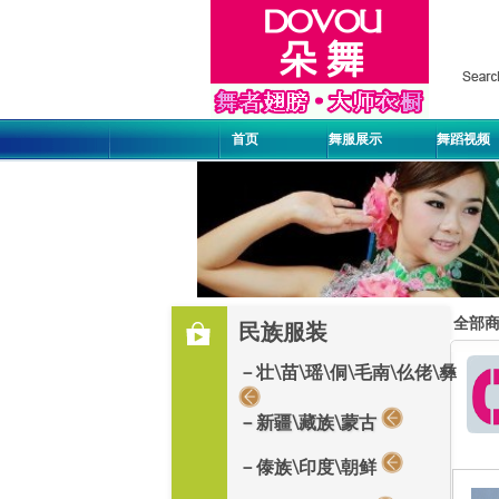
首页
舞服展示
舞蹈视频
全部
民族服装
－壮\苗\瑶\侗\毛南\仫佬\彝
－新疆\藏族\蒙古
－傣族\印度\朝鲜