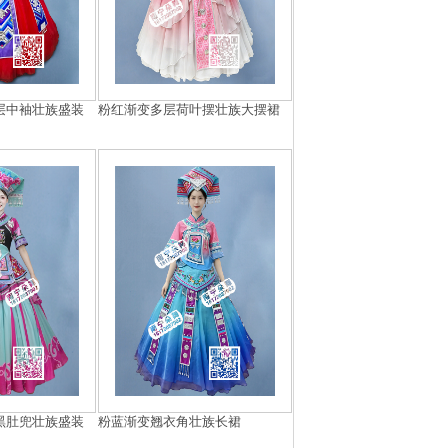
层中袖壮族盛装
粉红渐变多层荷叶摆壮族大摆裙
黑肚兜壮族盛装
粉蓝渐变翘衣角壮族长裙